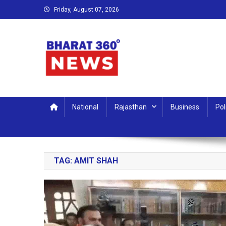
Skip
Friday, August 07, 2026
to
content
Bharat 360 Degree News
Round the clock, Around the world
National
Rajasthan
Business
Pol
TAG:
AMIT SHAH