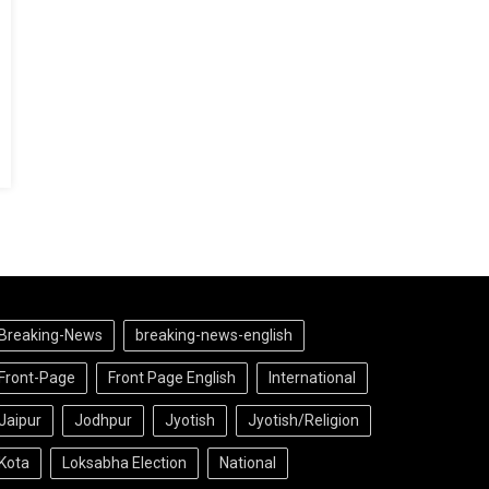
Breaking-News
breaking-news-english
Front-Page
Front Page English
International
Jaipur
Jodhpur
Jyotish
Jyotish/Religion
Kota
Loksabha Election
National