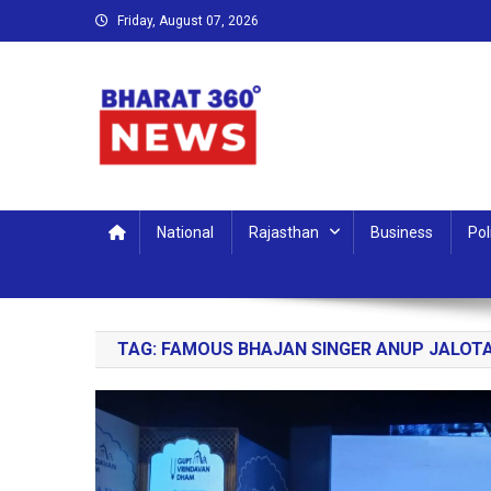
Skip
Friday, August 07, 2026
to
content
Bharat 360 Degree News
Round the clock, Around the world
National
Rajasthan
Business
Pol
TAG:
FAMOUS BHAJAN SINGER ANUP JALOT