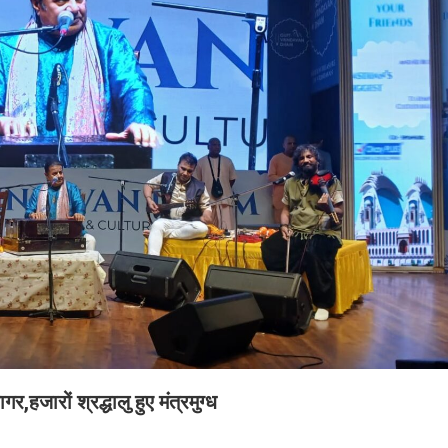
,हजारों श्रद्धालु हुए मंत्रमुग्ध