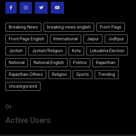
Breaking-News
breaking-news-english
Front-Page
Front Page English
International
Jaipur
Jodhpur
Jyotish
Jyotish/Religion
Kota
Loksabha Election
National
National English
Politics
Rajasthan
Rajasthan-Others
Religion
Sports
Trending
Uncategorized
0
+
Active Users