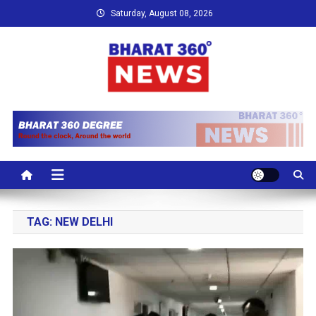
Skip
Saturday, August 08, 2026
to
content
Bharat 360 Degree News
Round the clock, Around the world
TAG:
NEW DELHI