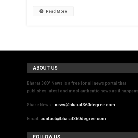
Read More
ABOUT US
Bharat 360° News is a free for all news portal that
publishes latest and most authentic news as it happens
Share News :
news@bharat360degree.com
Email:
contact@bharat360degree.com
FOLLOW US