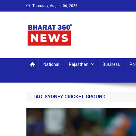
Skip
Thursday, August 06, 2026
to
content
Bharat 360 Degree News
Round the clock, Around the world
National
Rajasthan
Business
Pol
TAG:
SYDNEY CRICKET GROUND