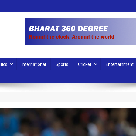
itics
International
Sports
Cricket
Entertainment