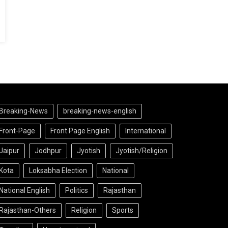
Breaking-News
breaking-news-english
Front-Page
Front Page English
International
Jaipur
Jodhpur
Jyotish
Jyotish/Religion
Kota
Loksabha Election
National
National English
Politics
Rajasthan
Rajasthan-Others
Religion
Sports