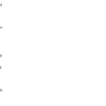
ाँ
ार
की
भी
 के