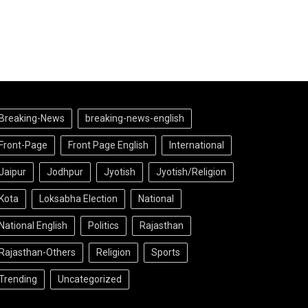
Breaking-News
breaking-news-english
Front-Page
Front Page English
International
Jaipur
Jodhpur
Jyotish
Jyotish/Religion
Kota
Loksabha Election
National
National English
Politics
Rajasthan
Rajasthan-Others
Religion
Sports
Trending
Uncategorized