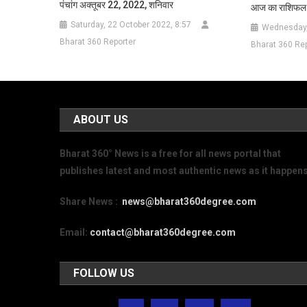
पंचांग अक्तूबर 22, 2022, शनिवार
आज का राशिफल 
Saturday, 22 October 2022, 8:57
Wednesday,
Bharat 360 Reporter
Bharat 360 Rep
ABOUT US
Bharat 360° News is a free for all news portal that
publishes latest and most authentic news as it happens
Share News :
news@bharat360degree.com
Email:
contact@bharat360degree.com
FOLLOW US