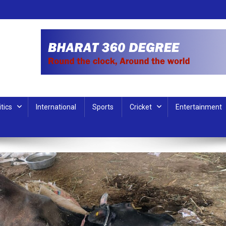
itics
International
Sports
Cricket
Entertainment