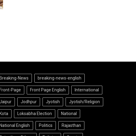
Breaking-News
breaking-news-english
Front-Page
Front Page English
International
Jaipur
Jodhpur
Jyotish
Jyotish/Religion
Kota
Loksabha Election
National
National English
Politics
Rajasthan