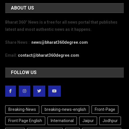
ABOUT US
Bharat 360° News is a free for all news portal that publishes
latest and most authentic news as it happens.
Share News :
news@bharat360degree.com
Email:
contact@bharat360degree.com
FOLLOW US
Breaking-News
breaking-news-english
Front-Page
Front Page English
International
Jaipur
Jodhpur