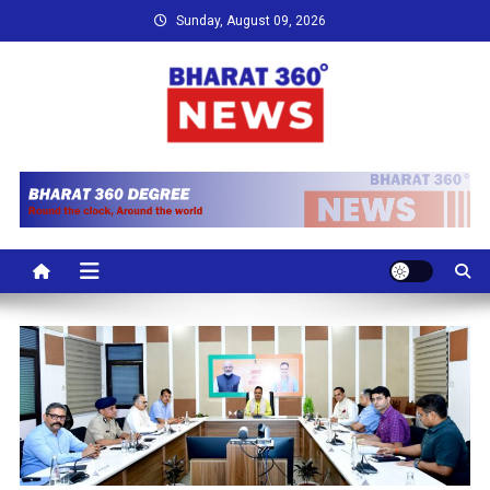
Skip
Sunday, August 09, 2026
to
content
Bharat 360 Degree News
Round the clock, Around the world