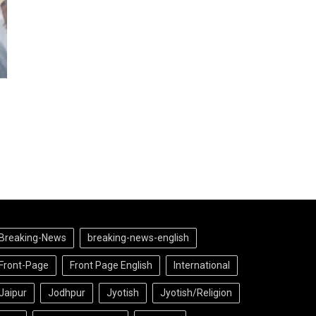
Breaking-News
breaking-news-english
Front-Page
Front Page English
International
Jaipur
Jodhpur
Jyotish
Jyotish/Religion