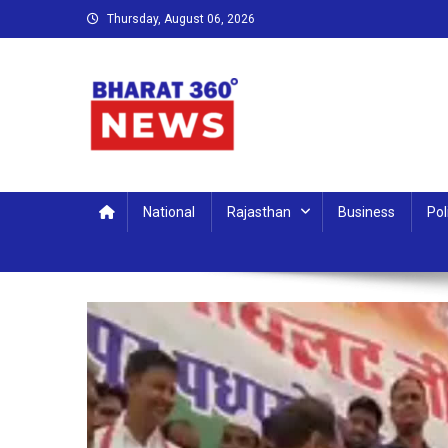
Skip
Thursday, August 06, 2026
to
content
Bharat 360 Degree News
Round the clock, Around the world
National
Rajasthan
Business
Pol