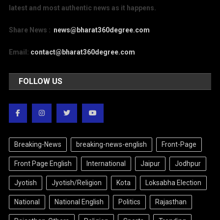
latest and most authentic news as it happens.
Share News :
news@bharat360degree.com
Email:
contact@bharat360degree.com
FOLLOW US
Breaking-News
breaking-news-english
Front-Page
Front Page English
International
Jaipur
Jodhpur
Jyotish
Jyotish/Religion
Kota
Loksabha Election
National
National English
Politics
Rajasthan