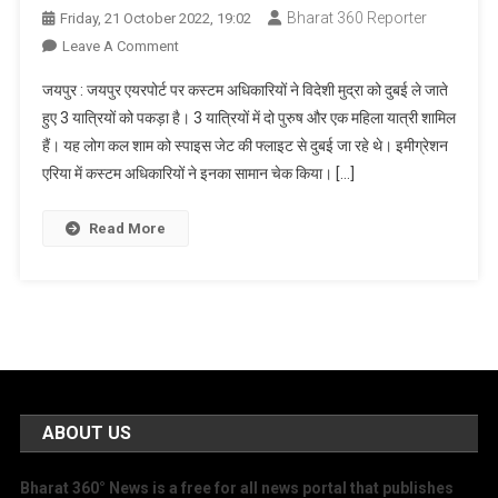
Bharat 360 Reporter
Friday, 21 October 2022, 19:02
On
Leave A Comment
जयपुर
जयपुर : जयपुर एयरपोर्ट पर कस्टम अधिकारियों ने विदेशी मुद्रा को दुबई ले जाते
एयरपोर्ट
हुए 3 यात्रियों को पकड़ा है। 3 यात्रियों में दो पुरुष और एक महिला यात्री शामिल
पर
हैं। यह लोग कल शाम को स्पाइस जेट की फ्लाइट से दुबई जा रहे थे। इमीग्रेशन
विदेशी
एरिया में कस्टम अधिकारियों ने इनका सामान चेक किया। […]
करेंसी
संग
महिला
Read More
समेत
3
को
पकड़ा
ABOUT US
Bharat 360° News is a free for all news portal that publishes