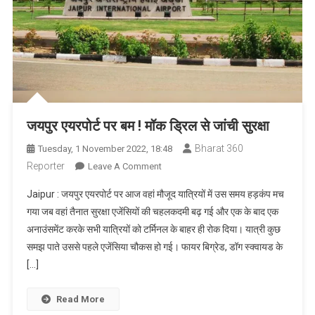
जयपुर एयरपोर्ट पर बम ! मॉक ड्रिल से जांची सुरक्षा
Bharat 360
Tuesday, 1 November 2022, 18:48
Reporter
On
Leave A Comment
जयपुर
Jaipur : जयपुर एयरपोर्ट पर आज वहां मौजूद यात्रियों में उस समय हड़कंप मच
एयरपोर्ट
गया जब वहां तैनात सुरक्षा एजेंसियों की चहलकदमी बढ़ गई और एक के बाद एक
पर
अनाउंसमेंट करके सभी यात्रियों को टर्मिनल के बाहर ही रोक दिया। यात्री कुछ
बम
समझ पाते उससे पहले एजेंसिया चौकस हो गई। फायर बिग्रेड, डॉग स्क्वायड के
!
मॉक
[…]
ड्रिल
से
Read More
जांची