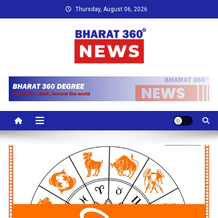
Skip
Thursday, August 06, 2026
to
content
Bharat 360 Degree News
Round the clock, Around the world