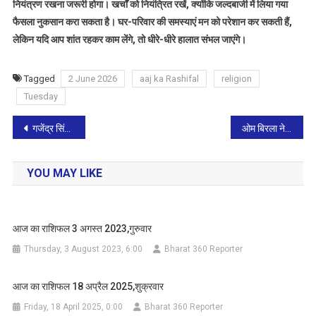
नियंत्रण रखना जरूरी होगा। खर्चों को नियंत्रित रखें, क्योंकि जल्दबाजी में लिया गया
फैसला नुकसान करा सकता है। घर-परिवार की समस्याएं मन को परेशान कर सकती हैं,
लेकिन यदि आप शांत रहकर काम लेंगे, तो धीरे-धीरे हालात संभल जाएंगे।
Tagged
2 June 2026
aaj ka Rashifal
religion
Tuesday
Post
गजेंद्र सिंह शेखावत बोले-लोकतंत्र में हिंसा और धमकियों की जगह नहीं,भाजपा कार्यकर्ताओं से ‘फेक नैरेटिव’ का मुकाबला करने की अपील
ओम बिरला ने सुल्तानपुर में 14.5 करोड़ की विकास परियोजनाओं का उद्घाटन किया,कहा- ग्रामीण प्रतिभाओं को मिलेंगी आधुनिक खेल सुविधाएं
navigation
YOU MAY LIKE
आज का राशिफल 3 अगस्त 2023,गुरुवार
Thursday, 3 August 2023, 6:00
Bharat 360 Reporter
आज का राशिफल 18 अप्रैल 2025,शुक्रवार
Friday, 18 April 2025, 0:00
Bharat 360 Reporter