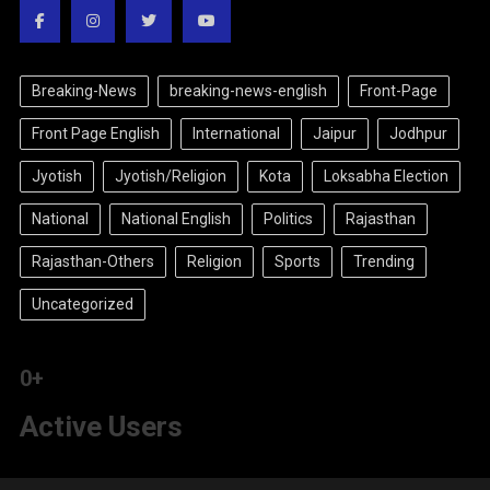
Breaking-News
breaking-news-english
Front-Page
Front Page English
International
Jaipur
Jodhpur
Jyotish
Jyotish/Religion
Kota
Loksabha Election
National
National English
Politics
Rajasthan
Rajasthan-Others
Religion
Sports
Trending
Uncategorized
0
+
Active Users