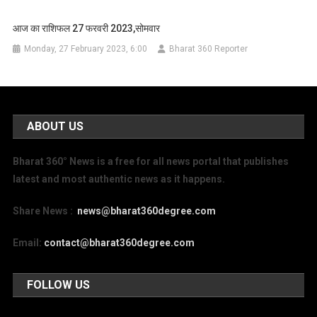
आज का राशिफल 27 फरवरी 2023,सोमवार
Monday, 27 February 2023, 6:00
Bharat 360 Reporter
ABOUT US
Bharat 360° News is a free for all news portal that publishes
latest and most authentic news as it happens.
Share News :
news@bharat360degree.com
Email:
contact@bharat360degree.com
FOLLOW US